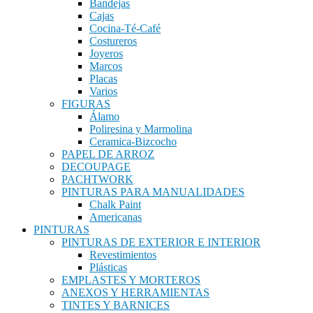
Bandejas
Cajas
Cocina-Té-Café
Costureros
Joyeros
Marcos
Placas
Varios
FIGURAS
Álamo
Poliresina y Marmolina
Ceramica-Bizcocho
PAPEL DE ARROZ
DECOUPAGE
PACHTWORK
PINTURAS PARA MANUALIDADES
Chalk Paint
Americanas
PINTURAS
PINTURAS DE EXTERIOR E INTERIOR
Revestimientos
Plásticas
EMPLASTES Y MORTEROS
ANEXOS Y HERRAMIENTAS
TINTES Y BARNICES