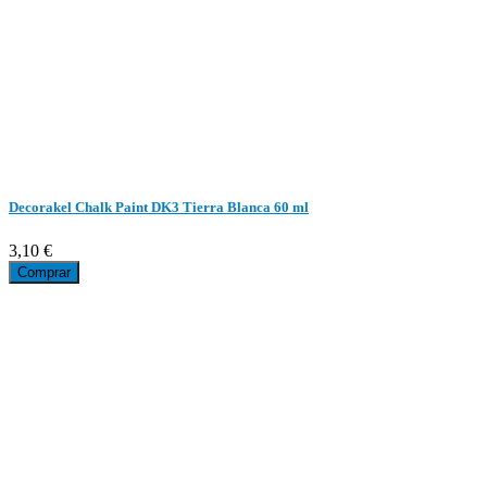
Decorakel Chalk Paint DK3 Tierra Blanca 60 ml
3,10 €
Comprar