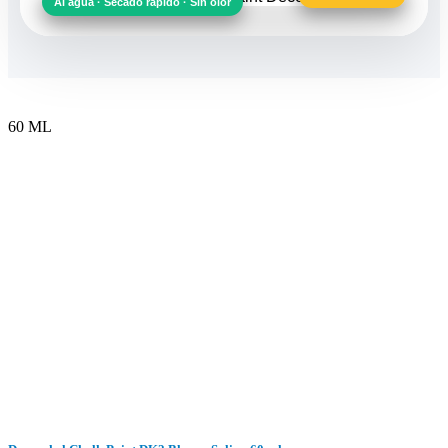
Al agua · Secado rápido · Sin olor
60 ML