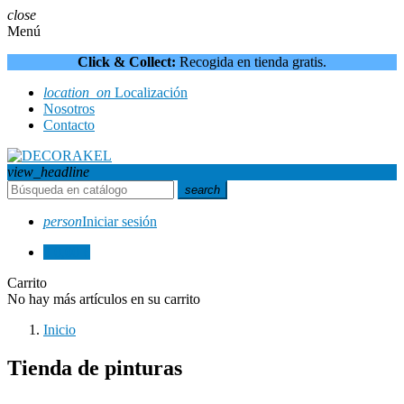
close
Menú
Click & Collect:
Recogida en tienda gratis.
location_on
Localización
Nosotros
Contacto
view_headline
search
person
Iniciar sesión
0
0,00 €
Carrito
No hay más artículos en su carrito
Inicio
Tienda de pinturas