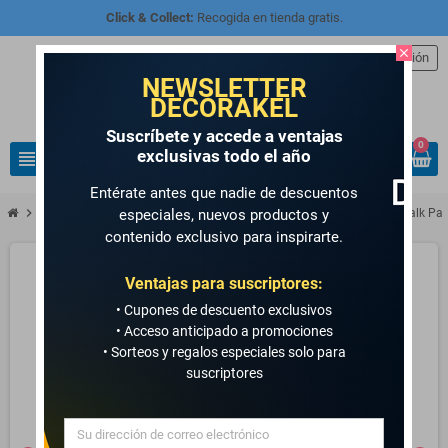
Click & Collect:
Recogida en tienda gratis.
close
person
Iniciar sesión
NEWSLETTER
DECORAKEL
Suscríbete y accede a ventajas
0
exclusivas todo el año
view_headline
search
Entérate antes que nadie de descuentos
chevron_right
chevron_right
chevron_right
MANUALIDADES Y ARTE
PINTURAS PARA MANUALIDADES
Chalk Pai
especiales, nuevos productos y
contenido exclusivo para inspirarte.
Ventajas para suscriptores:
• Cupones de descuento exclusivos
• Acceso anticipado a promociones
• Sorteos y regalos especiales solo para
suscriptores