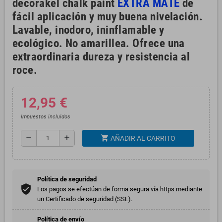
decorakel chalk paint
EXTRA MATE
de
fácil aplicación y muy buena nivelación.
Lavable, inodoro, ininflamable y
ecológico. No amarillea. Ofrece una
extraordinaria dureza y resistencia al
roce.
12,95 €
Impuestos incluidos
shopping_cart
remove
add
AÑADIR AL CARRITO
Política de seguridad
Los pagos se efectúan de forma segura vía https mediante
un Certificado de seguridad (SSL).
Política de envío