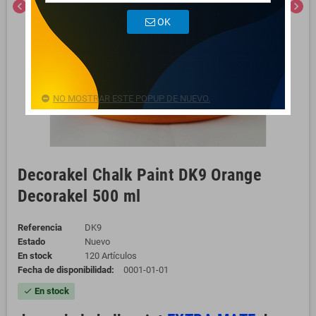
chevron_left
chevron_right
OK
NO MOSTRAR ESTE POPUP DE NUEVO.
Decorakel Chalk Paint DK9 Orange
Decorakel 500 ml
Referencia
DK9
Estado
Nuevo
En stock
120 Artículos
Fecha de disponibilidad:
0001-01-01
En stock
check