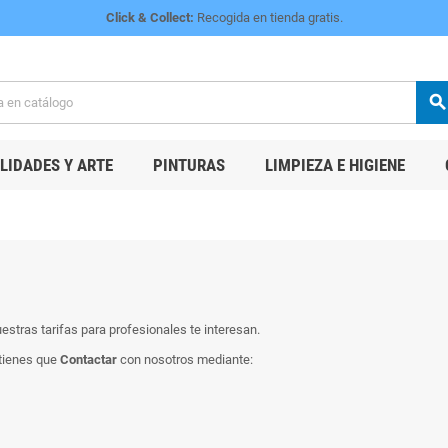
Click & Collect:
Recogida en tienda gratis.
searc
IDADES Y ARTE
PINTURAS
LIMPIEZA E HIGIENE
uestras tarifas para profesionales te interesan.
 tienes que
Contactar
con nosotros mediante: