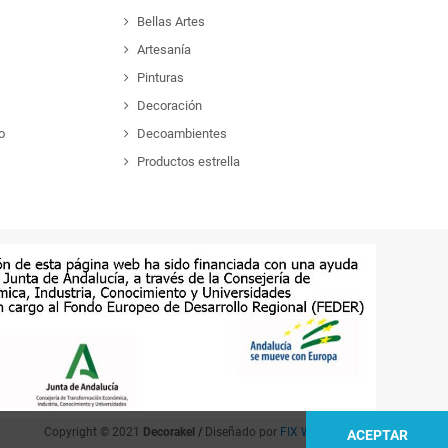
Bellas Artes
Artesanía
Pinturas
Decoración
o
Decoambientes
Productos estrella
Copyright © 2021
Decorakel /
Diseñado por
FIX Web & Apps
ACEPTAR