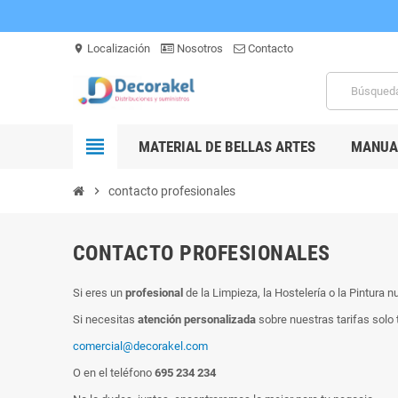
Localización
Nosotros
Contacto
location_on
view_headline
MATERIAL DE BELLAS ARTES
MANUAL
chevron_right
contacto profesionales
CONTACTO PROFESIONALES
Si eres un
profesional
de la Limpieza, la Hostelería o la Pintura n
Si necesitas
atención personalizada
sobre nuestras tarifas solo
comercial@decorakel.com
O en el teléfono
695 234 234