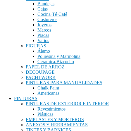
Bandejas
Cajas
Cocina-Té-Café
Costureros
Joyeros
Marcos
Placas
Varios
FIGURAS
Álamo
Poliresina y Marmolina
Ceramica-Bizcocho
PAPEL DE ARROZ
DECOUPAGE
PACHTWORK
PINTURAS PARA MANUALIDADES
Chalk Paint
Americanas
PINTURAS
PINTURAS DE EXTERIOR E INTERIOR
Revestimientos
Plásticas
EMPLASTES Y MORTEROS
ANEXOS Y HERRAMIENTAS
TINTES Y BARNICES