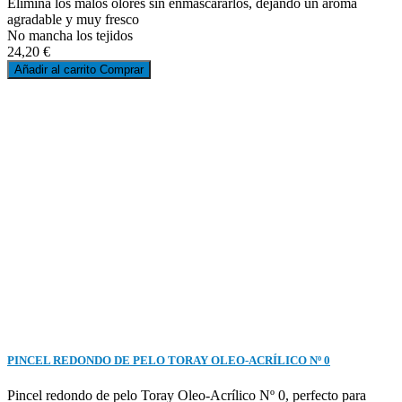
Elimina los malos olores sin enmascararlos, dejando un aroma
agradable y muy fresco
No mancha los tejidos
24,20 €
Añadir al carrito
Comprar
PINCEL REDONDO DE PELO TORAY OLEO-ACRÍLICO Nº 0
Pincel redondo de pelo Toray Oleo-Acrílico Nº 0, perfecto para