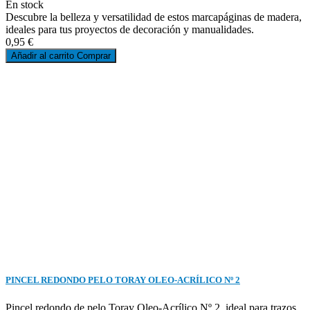
En stock
Descubre la belleza y versatilidad de estos marcapáginas de madera,
ideales para tus proyectos de decoración y manualidades.
0,95 €
Añadir al carrito
Comprar
PINCEL REDONDO PELO TORAY OLEO-ACRÍLICO Nº 2
Pincel redondo de pelo Toray Oleo-Acrílico Nº 2, ideal para trazos