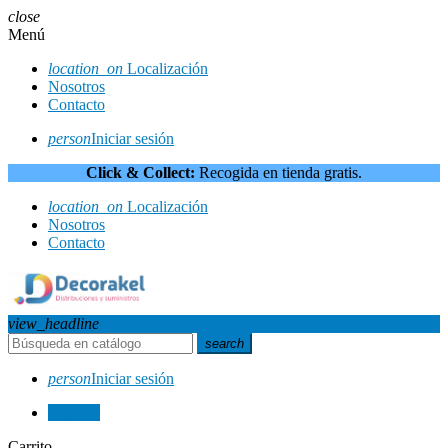
close
Menú
location_on
Localización
Nosotros
Contacto
person
Iniciar sesión
Click & Collect:
Recogida en tienda gratis.
location_on
Localización
Nosotros
Contacto
view_headline
search
person
Iniciar sesión
0
0,00 €
Carrito