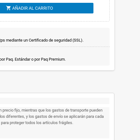
shopping_cart
AÑADIR AL CARRITO
ps mediante un Certificado de seguridad (SSL).
 por Paq. Estándar o por Paq Premium.
precio fijo, mientras que los gastos de transporte pueden
s diferentes, y los gastos de envío se aplicarán para cada
ara proteger todos los artículos frágiles.