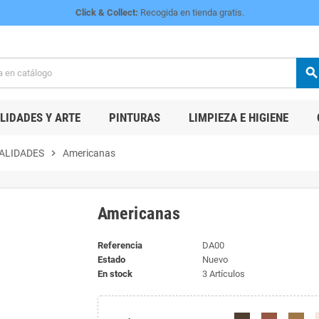
Click & Collect:
Recogida en tienda gratis.
searc
IDADES Y ARTE
PINTURAS
LIMPIEZA E HIGIENE
ALIDADES
chevron_right
Americanas
Americanas
Referencia
DA00
Estado
Nuevo
En stock
3 Artículos