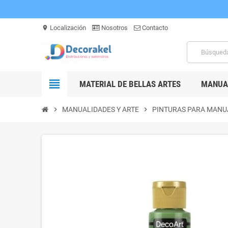
Localización
Nosotros
Contacto
location_on
view_headline
MATERIAL DE BELLAS ARTES
MANUAL
chevron_right
MANUALIDADES Y ARTE
chevron_right
PINTURAS PARA MANU