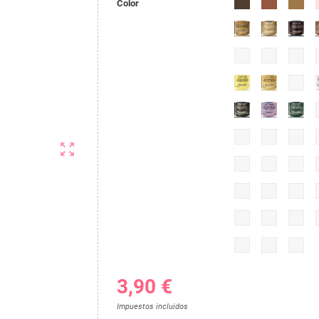
Color
zoom_out_map
3,90 €
Impuestos incluidos