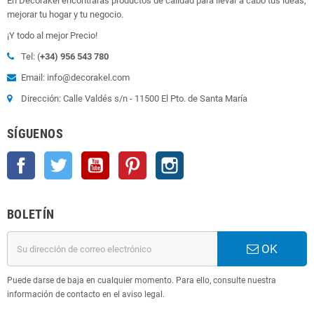
En Decorakel encontraras productos de calidad para llevar a cabo tus ideas,
mejorar tu hogar y tu negocio.
¡Y todo al mejor Precio!
Tel: (
+34) 956 543 780
Email: info@decorakel.com
Dirección: Calle Valdés s/n - 11500 El Pto. de Santa María
SÍGUENOS
Facebook
Twitter
YouTube
Pinterest
Instagram
BOLETÍN
OK
Puede darse de baja en cualquier momento. Para ello, consulte nuestra
información de contacto en el aviso legal.