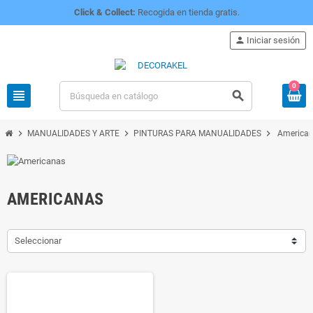
Click & Collect:
Recogida en tienda gratis.
person
Iniciar sesión
0
view_headline
search
chevron_right
chevron_right
chevron_right
MANUALIDADES Y ARTE
PINTURAS PARA MANUALIDADES
America
AMERICANAS
Seleccionar