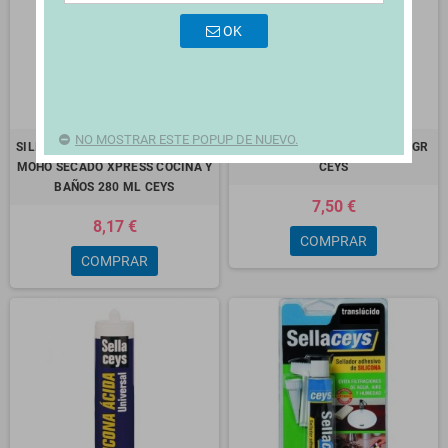
OK
NO MOSTRAR ESTE POPUP DE NUEVO.
SILICONA TRANSPARENTE Y STOP
SUPERBARRA MULTIUSOS 48 GR
MOHO SECADO XPRESS COCINA Y
CEYS
BAÑOS 280 ML CEYS
7,50 €
8,17 €
COMPRAR
COMPRAR