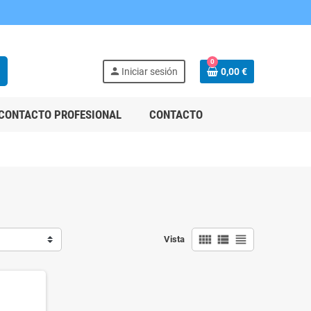
0
h
person
Iniciar sesión
0,00 €
CONTACTO PROFESIONAL
CONTACTO
view_comfy
view_list
view_headline
Vista