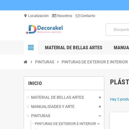
Localización
Nosotros
Contacto
location_on
view_headline
MATERIAL DE BELLAS ARTES
MANUAL
chevron_right
PINTURAS
chevron_right
PINTURAS DE EXTERIOR E INTERIOR
PLÁST
INICIO
MATERIAL DE BELLAS ARTES
Hay 2 produ
MANUALIDADES Y ARTE
PINTURAS
PINTURAS DE EXTERIOR E INTERIOR