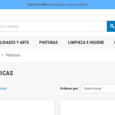
Click & Collect:
Recogida en tienda gratis.
searc
IDADES Y ARTE
PINTURAS
LIMPIEZA E HIGIENE
chevron_right
Plásticas
ICAS
ctos.
Ordenar por:
Seleccionar