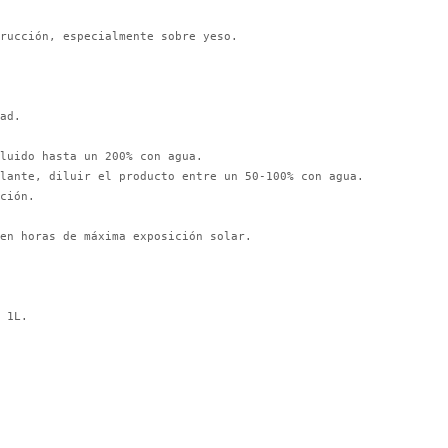
rucción, especialmente sobre yeso.

ad.

luido hasta un 200% con agua.

lante, diluir el producto entre un 50-100% con agua.

ción.

en horas de máxima exposición solar.

 1L.
