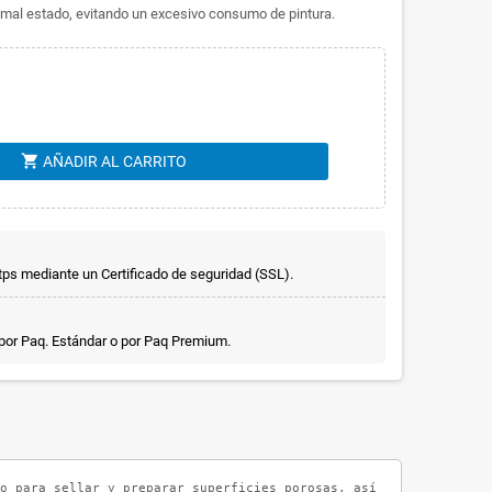
n mal estado, evitando un excesivo consumo de pintura.
shopping_cart
AÑADIR AL CARRITO
ps mediante un Certificado de seguridad (SSL).
 por Paq. Estándar o por Paq Premium.
o para sellar y preparar superficies porosas, así como en mal es