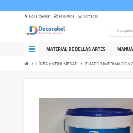
Localización
Nosotros
Contacto
location_on
view_headline
MATERIAL DE BELLAS ARTES
MANUAL
chevron_right
LÍNEA ANTIHUMEDAD
chevron_right
FIJADOR IMPRIMACION 