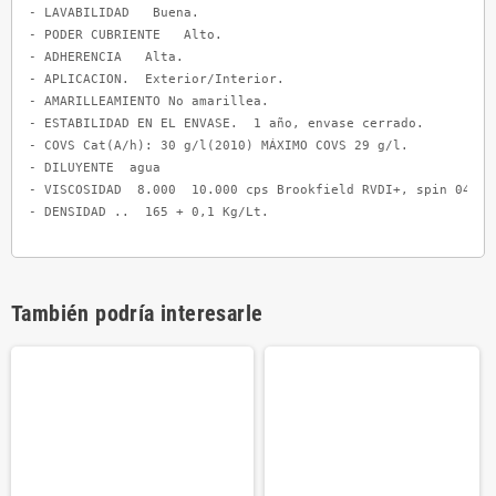
- LAVABILIDAD   Buena.

- PODER CUBRIENTE   Alto.

- ADHERENCIA   Alta.

- APLICACION.  Exterior/Interior.

- AMARILLEAMIENTO No amarillea.

- ESTABILIDAD EN EL ENVASE.  1 año, envase cerrado. 

- COVS Cat(A/h): 30 g/l(2010) MÁXIMO COVS 29 g/l.

- DILUYENTE  agua

- VISCOSIDAD  8.000  10.000 cps Brookfield RVDI+, spin 04 1,5
- DENSIDAD ..  165 + 0,1 Kg/Lt.
También podría interesarle