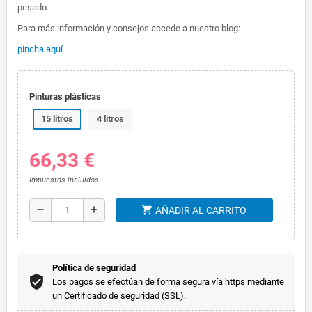
pesado.
Para más información y consejos accede a nuestro blog:
pincha aquí
Pinturas plásticas
15 litros
4 litros
66,33 €
Impuestos incluidos
shopping_cart
remove
add
AÑADIR AL CARRITO
Política de seguridad
Los pagos se efectúan de forma segura vía https mediante
un Certificado de seguridad (SSL).