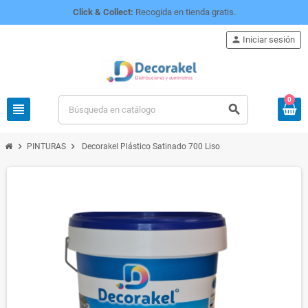
Click & Collect:
Recogida en tienda gratis.
person
Iniciar sesión
0
view_headline
search
chevron_right
chevron_right
PINTURAS
Decorakel Plástico Satinado 700 Liso