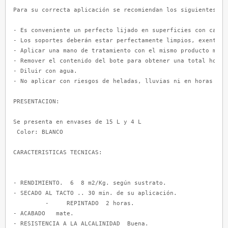
Para su correcta aplicación se recomiendan los siguientes pas
- Es conveniente un perfecto lijado en superficies con capas
- Los soportes deberán estar perfectamente limpios, exentos d
- Aplicar una mano de tratamiento con el mismo producto más d
- Remover el contenido del bote para obtener una total homoge
- Diluir con agua.

- No aplicar con riesgos de heladas, lluvias ni en horas de m
PRESENTACION:

Se presenta en envases de 15 L y 4 L

 Color: BLANCO

CARACTERISTICAS TECNICAS:

- RENDIMIENTO.  6  8 m2/Kg. según sustrato.

- SECADO AL TACTO .. 30 min. de su aplicación.

         -     REPINTADO  2 horas. 

- ACABADO   mate.

- RESISTENCIA A LA ALCALINIDAD  Buena.
