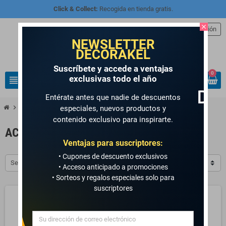
Click & Collect:
Recogida en tienda gratis.
close
person
Iniciar sesión
NEWSLETTER
DECORAKEL
Suscríbete y accede a ventajas
0
exclusivas todo el año
view_headline
search
Entérate antes que nadie de descuentos
chevron_right
chevron_right
MANUALIDADES Y ARTE
ACCESORIOS
especiales, nuevos productos y
contenido exclusivo para inspirarte.
ACCESORIOS
Ventajas para suscriptores:
• Cupones de descuento exclusivos
Seleccionar
• Acceso anticipado a promociones
• Sorteos y regalos especiales solo para
suscriptores