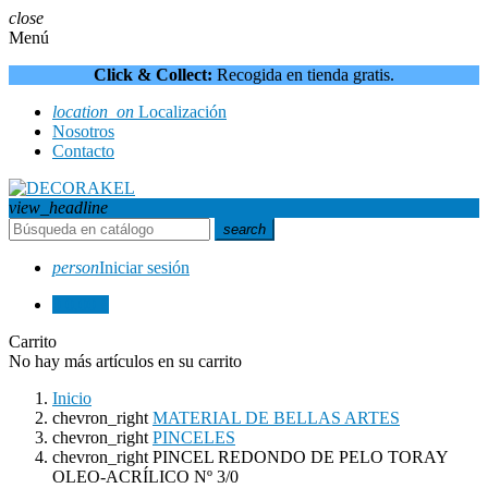
close
Menú
Click & Collect:
Recogida en tienda gratis.
location_on
Localización
Nosotros
Contacto
view_headline
search
person
Iniciar sesión
0
0,00 €
Carrito
No hay más artículos en su carrito
Inicio
chevron_right
MATERIAL DE BELLAS ARTES
chevron_right
PINCELES
chevron_right
PINCEL REDONDO DE PELO TORAY
OLEO-ACRÍLICO Nº 3/0