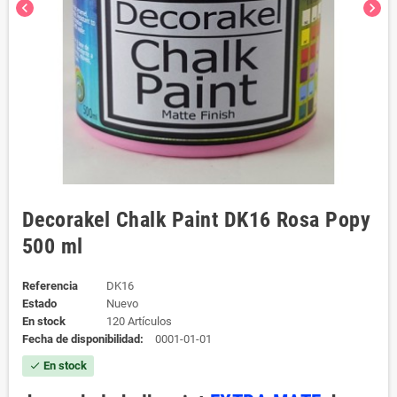
chevron_left
chevron_right
Decorakel Chalk Paint DK16 Rosa Popy
500 ml
Referencia
DK16
Estado
Nuevo
En stock
120 Artículos
Fecha de disponibilidad:
0001-01-01
En stock
check