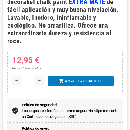
decorakel chalk paint
EXTRA MATE
de
fácil aplicación y muy buena nivelación.
Lavable, inodoro, ininflamable y
ecológico. No amarillea. Ofrece una
extraordinaria dureza y resistencia al
roce.
12,95 €
Impuestos incluidos
shopping_cart
remove
add
AÑADIR AL CARRITO
Política de seguridad
Los pagos se efectúan de forma segura vía https mediante
un Certificado de seguridad (SSL).
Política de envío