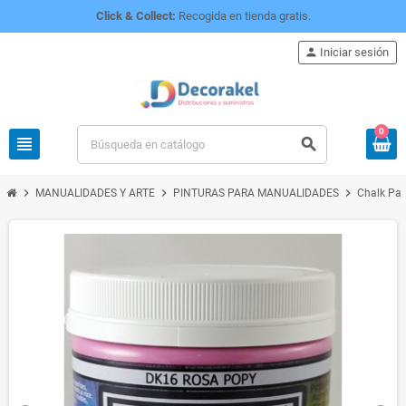
Click & Collect:
Recogida en tienda gratis.
person
Iniciar sesión
0
view_headline
search
chevron_right
chevron_right
chevron_right
MANUALIDADES Y ARTE
PINTURAS PARA MANUALIDADES
Chalk Pai