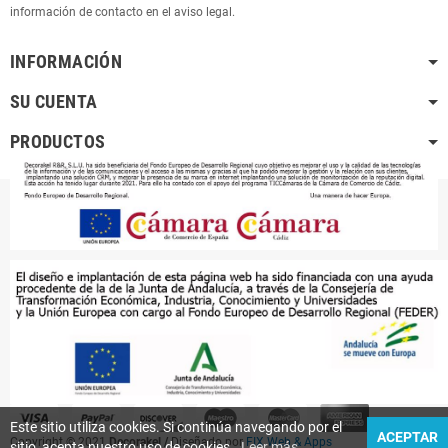
información de contacto en el aviso legal.
INFORMACIÓN
SU CUENTA
PRODUCTOS
Este sitio utiliza cookies. Si continúa navegando por el
ACEPTAR
Copyright © 2021
Decorakel /
Diseñado por
FIX Web & Apps
sitio, acepta nuestro uso de cookies..
Leer más
.