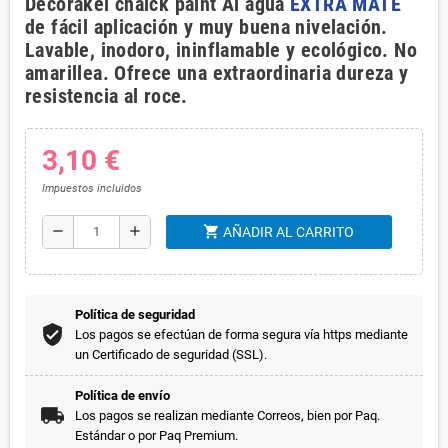
Decorakel chalck paint Al agua
EXTRA MATE
de fácil aplicación y muy buena nivelación.
Lavable, inodoro, ininflamable y ecológico. No
amarillea. Ofrece una extraordinaria dureza y
resistencia al roce.
3,10 €
Impuestos incluidos
shopping_cart
remove
add
AÑADIR AL CARRITO
Política de seguridad
Los pagos se efectúan de forma segura vía https mediante
un Certificado de seguridad (SSL).
Política de envío
Los pagos se realizan mediante Correos, bien por Paq.
Estándar o por Paq Premium.