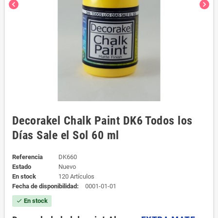
chevron_left
chevron_right
Decorakel Chalk Paint DK6 Todos los
Días Sale el Sol 60 ml
Referencia
DK660
Estado
Nuevo
En stock
120 Artículos
Fecha de disponibilidad:
0001-01-01
En stock
check