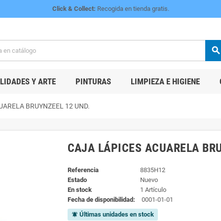
Click & Collect:
Recogida en tienda gratis.
searc
IDADES Y ARTE
PINTURAS
LIMPIEZA E HIGIENE
UARELA BRUYNZEEL 12 UND.
CAJA LÁPICES ACUARELA BRU
Referencia
8835H12
Estado
Nuevo
En stock
1 Artículo
Fecha de disponibilidad:
0001-01-01
Últimas unidades en stock
notifications_active