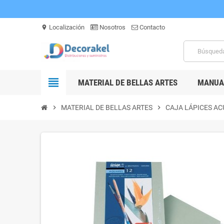
Localización
Nosotros
Contacto
location_on
view_headline
MATERIAL DE BELLAS ARTES
MANUAL
chevron_right
MATERIAL DE BELLAS ARTES
chevron_right
CAJA LÁPICES AC