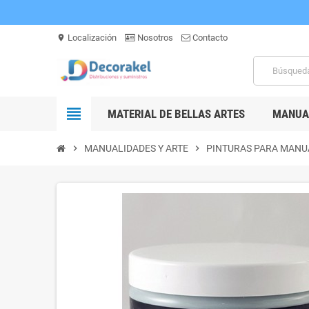
Localización
Nosotros
Contacto
location_on
view_headline
MATERIAL DE BELLAS ARTES
MANUAL
chevron_right
MANUALIDADES Y ARTE
chevron_right
PINTURAS PARA MANU