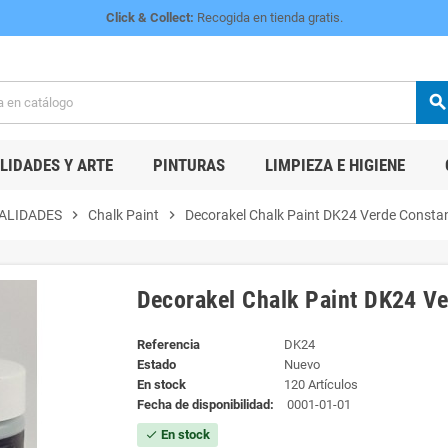
Click & Collect:
Recogida en tienda gratis.
searc
IDADES Y ARTE
PINTURAS
LIMPIEZA E HIGIENE
ALIDADES
chevron_right
Chalk Paint
chevron_right
Decorakel Chalk Paint DK24 Verde Consta
Decorakel Chalk Paint DK24 V
Referencia
DK24
Estado
Nuevo
En stock
120 Artículos
Fecha de disponibilidad:
0001-01-01
En stock
check