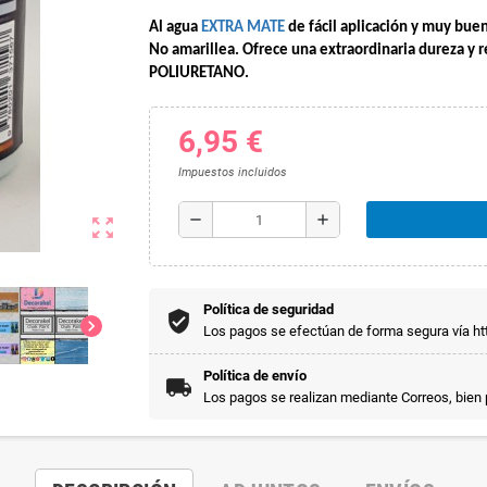
Al agua 
EXTRA MATE 
de fácil aplicación y muy buen
No amarillea. Ofrece una extraordinaria dureza y re
POLIURETANO.
6,95 €
Impuestos incluidos
remove
add
zoom_out_map
Política de seguridad
chevron_right
Los pagos se efectúan de forma segura vía htt
Política de envío
Los pagos se realizan mediante Correos, bien