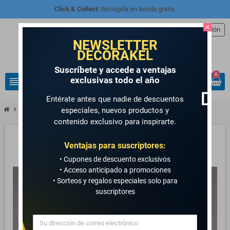
Click & Collect:
Recogida en tienda gratis.
close
person
Iniciar sesión
NEWSLETTER
DECORAKEL
Suscríbete y accede a ventajas
0
exclusivas todo el año
view_headline
search
Entérate antes que nadie de descuentos
chevron_right
chevron_right
chevron_right
MANUALIDADES Y ARTE
MADERAS
Set de 2 Cajas
especiales, nuevos productos y
contenido exclusivo para inspirarte.
Ventajas para suscriptores:
• Cupones de descuento exclusivos
• Acceso anticipado a promociones
• Sorteos y regalos especiales solo para
suscriptores