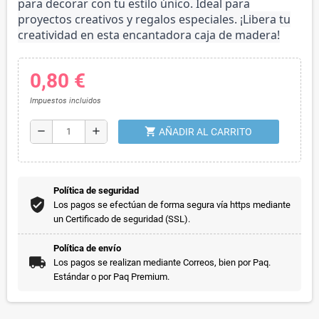
para decorar con tu estilo único. Ideal para
proyectos creativos y regalos especiales. ¡Libera tu
creatividad en esta encantadora caja de madera!
0,80 €
Impuestos incluidos
shopping_cart
remove
add
AÑADIR AL CARRITO
Política de seguridad
Los pagos se efectúan de forma segura vía https mediante
un Certificado de seguridad (SSL).
Política de envío
Los pagos se realizan mediante Correos, bien por Paq.
Estándar o por Paq Premium.