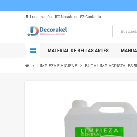
Localización
Nosotros
Contacto
location_on
view_headline
MATERIAL DE BELLAS ARTES
MANUAL
chevron_right
LIMPIEZA E HIGIENE
chevron_right
BUGA LIMPIACRISTALES 5