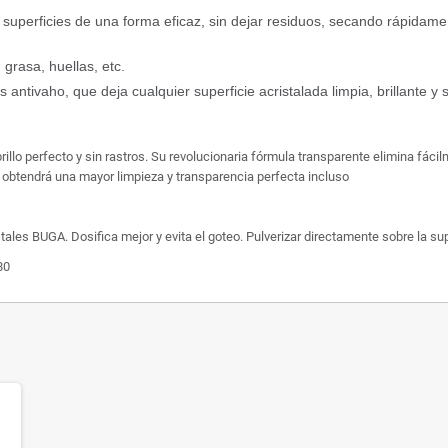
 superficies de una forma eficaz, sin dejar residuos, secando rápidam
 grasa, huellas, etc.
antivaho, que deja cualquier superficie acristalada limpia, brillante y s
illo perfecto y sin rastros. Su revolucionaria fórmula transparente elimina fáci
A obtendrá una mayor limpieza y transparencia perfecta incluso
les BUGA. Dosifica mejor y evita el goteo. Pulverizar directamente sobre la sup
80