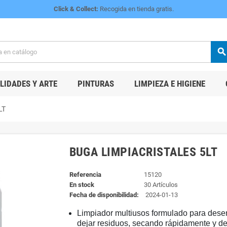
Click & Collect:
Recogida en tienda gratis.
searc
IDADES Y ARTE
PINTURAS
LIMPIEZA E HIGIENE
LT
BUGA LIMPIACRISTALES 5LT
Referencia
15120
En stock
30 Artículos
Fecha de disponibilidad:
2024-01-13
Limpiador multiusos formulado para deseng
dejar residuos, secando rápidamente y de