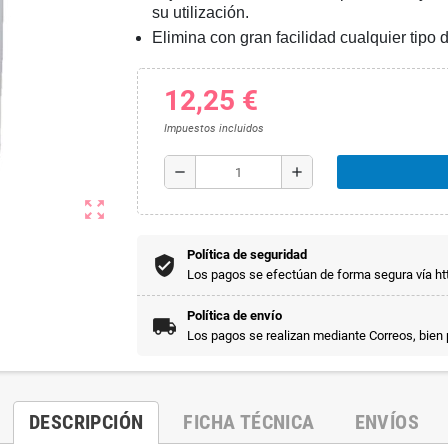
su utilización.
Elimina con gran facilidad cualquier tipo 
12,25 €
Impuestos incluidos
remove
add
zoom_out_map
Política de seguridad
Los pagos se efectúan de forma segura vía htt
Política de envío
Los pagos se realizan mediante Correos, bien
DESCRIPCIÓN
FICHA TÉCNICA
ENVÍOS