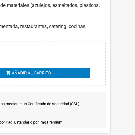
de materiales (azulejos, esmaltados, plásticos,
entaria, restaurantes, catering, cocinas,
shopping_cart
AÑADIR AL CARRITO
ps mediante un Certificado de seguridad (SSL).
 por Paq. Estándar o por Paq Premium.