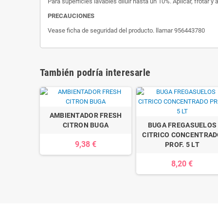
Para superficies lavables diluir hasta un 10%. Aplicar, frotar y a
PRECAUCIONES
Vease ficha de seguridad del producto. llamar 956443780
También podría interesarle
AMBIENTADOR FRESH
CITRON BUGA
BUGA FREGASUELOS
CITRICO CONCENTRA
9,38 €
PROF. 5 LT
8,20 €