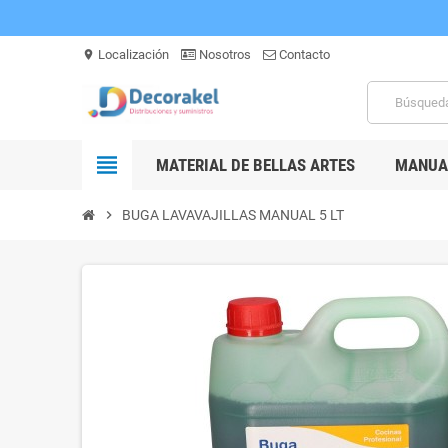
Localización
Nosotros
Contacto
location_on
view_headline
MATERIAL DE BELLAS ARTES
MANUAL
chevron_right
BUGA LAVAVAJILLAS MANUAL 5 LT