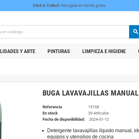
Click & Collect:
Recogida en tienda gratis.
searc
IDADES Y ARTE
PINTURAS
LIMPIEZA E HIGIENE
BUGA LAVAVAJILLAS MANUAL 
Referencia
15158
En stock
29 Artículos
Fecha de disponibilidad:
2024-01-12
Detergente lavavajillas líquido manual, ide
equipos y utensilios de cocina