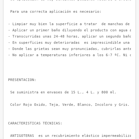
 Para una correcta aplicación es necesario:

- Limpiar muy bien la superficie a tratar  de manchas de gras
- Aplicar un primer baño diluyendo el producto con agua al 5
- Transcurridas unas 24-48 horas, aplicar un segundo baño di
- En superficies muy deterioradas  es imprescindible una per
- Donde las grietas sean muy pronunciadas, cubrirlas antes c
- No aplicar a temperaturas inferiores a los 6-7 ºC. Ni cuan
PRESENTACION:

 Se suministra en envases de 15 L., 4 L. y 800 ml.

 Color Rojo Oxido, Teja, Verde, Blanco, Incoloro y Gris.

CARACTERISTICAS TÉCNICAS:

 ANTIGOTERAS  es un recubrimiento elástico impermeabilizante