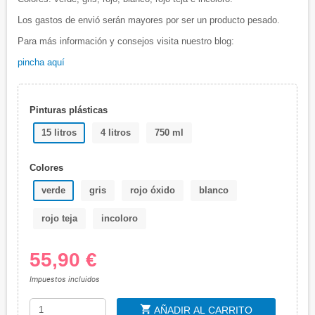
Los gastos de envió serán mayores por ser un producto pesado.
Para más información y consejos visita nuestro blog:
pincha aquí
Pinturas plásticas
15 litros
4 litros
750 ml
Colores
verde
gris
rojo óxido
blanco
rojo teja
incoloro
55,90 €
Impuestos incluidos
shopping_cart
AÑADIR AL CARRITO