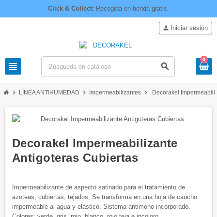
Click & Collect:
Recogida en tienda gratis.
person
Iniciar sesión
0
view_headline
search
chevron_right
chevron_right
chevron_right
LÍNEA ANTIHUMEDAD
Impermeabilizantes
Decorakel Impermeabiliz
Decorakel Impermeabilizante
Antigoteras Cubiertas
Impermeabilizante de aspecto satinado para el tratamiento de
azoteas, cubiertas, tejados, Se transforma en una hoja de caucho
impermeable al agua y elástico. Sistema antimoho incorporado.
Colores: verde, gris, rojo, blanco, rojo teja e incoloro.