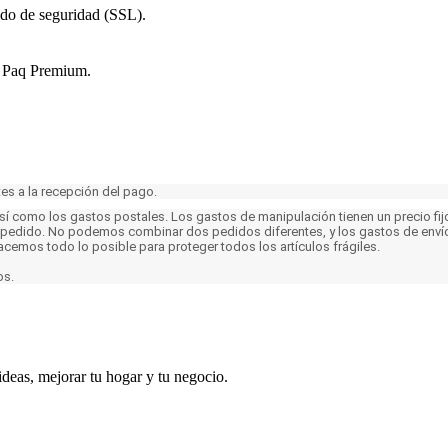
ado de seguridad (SSL).
r Paq Premium.
es a la recepción del pago.
 como los gastos postales. Los gastos de manipulación tienen un precio fijo,
 pedido. No podemos combinar dos pedidos diferentes, y los gastos de envío
acemos todo lo posible para proteger todos los artículos frágiles.
os.
ideas, mejorar tu hogar y tu negocio.