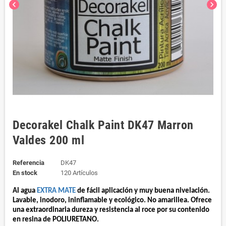
chevron_left
chevron_right
Decorakel Chalk Paint DK47 Marron
Valdes 200 ml
Referencia
DK47
En stock
120 Artículos
Al agua 
EXTRA MATE 
de fácil aplicación y muy buena nivelación. 
Lavable, inodoro, ininflamable y ecológico. No amarillea. Ofrece 
una extraordinaria dureza y resistencia al roce por su contenido 
en resina de POLIURETANO.