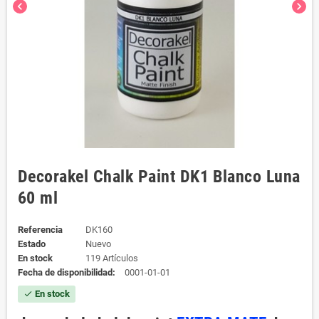
chevron_left
chevron_right
Decorakel Chalk Paint DK1 Blanco Luna
60 ml
Referencia
DK160
Estado
Nuevo
En stock
119 Artículos
Fecha de disponibilidad:
0001-01-01
En stock
check