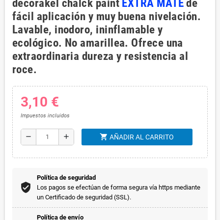
decorakel chalck paint
EXTRA MATE
de
fácil aplicación y muy buena nivelación.
Lavable, inodoro, ininflamable y
ecológico. No amarillea. Ofrece una
extraordinaria dureza y resistencia al
roce.
3,10 €
Impuestos incluidos
shopping_cart
remove
add
AÑADIR AL CARRITO
Política de seguridad
Los pagos se efectúan de forma segura vía https mediante
un Certificado de seguridad (SSL).
Política de envío