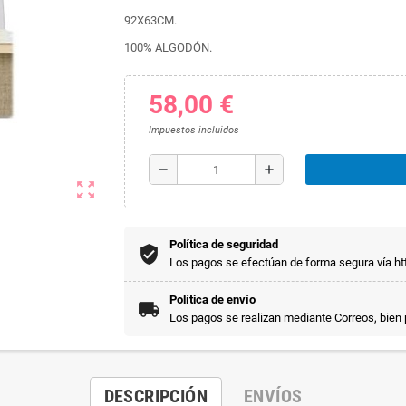
92X63CM.
100% ALGODÓN.
58,00 €
Impuestos incluidos
remove
add
zoom_out_map
Política de seguridad
Los pagos se efectúan de forma segura vía htt
Política de envío
Los pagos se realizan mediante Correos, bien
DESCRIPCIÓN
ENVÍOS