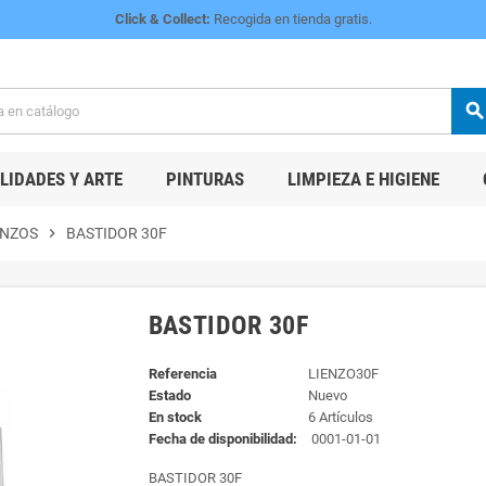
Click & Collect:
Recogida en tienda gratis.
searc
IDADES Y ARTE
PINTURAS
LIMPIEZA E HIGIENE
ENZOS
chevron_right
BASTIDOR 30F
BASTIDOR 30F
Referencia
LIENZO30F
Estado
Nuevo
En stock
6 Artículos
Fecha de disponibilidad:
0001-01-01
BASTIDOR 30F