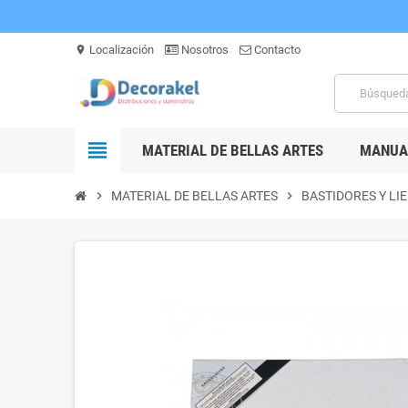
Localización
Nosotros
Contacto
location_on
view_headline
MATERIAL DE BELLAS ARTES
MANUAL
chevron_right
MATERIAL DE BELLAS ARTES
chevron_right
BASTIDORES Y LI