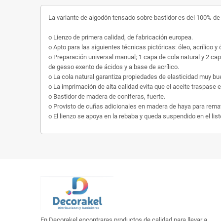
La variante de algodón tensado sobre bastidor es del 100% de 
o Lienzo de primera calidad, de fabricación europea.
o Apto para las siguientes técnicas pictóricas: óleo, acrílico y
o Preparación universal manual; 1 capa de cola natural y 2 ca
de gesso exento de ácidos y a base de acrílico.
o La cola natural garantiza propiedades de elasticidad muy bu
o La imprimación de alta calidad evita que el aceite traspase el
o Bastidor de madera de coniferas, fuerte.
o Provisto de cuñas adicionales en madera de haya para remat
o El lienzo se apoya en la rebaba y queda suspendido en el list
En Decorakel encontraras productos de calidad para llevar a