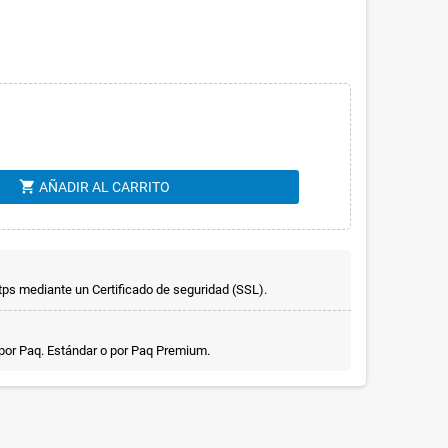
shopping_cart
AÑADIR AL CARRITO
ps mediante un Certificado de seguridad (SSL).
 por Paq. Estándar o por Paq Premium.