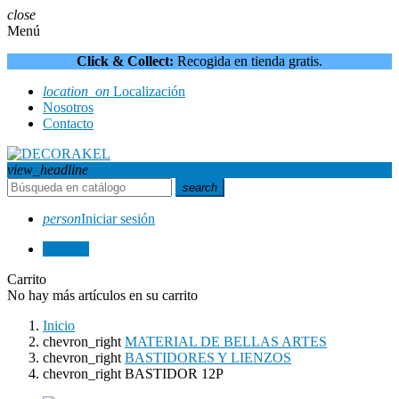
close
Menú
Click & Collect:
Recogida en tienda gratis.
location_on
Localización
Nosotros
Contacto
view_headline
search
person
Iniciar sesión
0
0,00 €
Carrito
No hay más artículos en su carrito
Inicio
chevron_right
MATERIAL DE BELLAS ARTES
chevron_right
BASTIDORES Y LIENZOS
chevron_right
BASTIDOR 12P